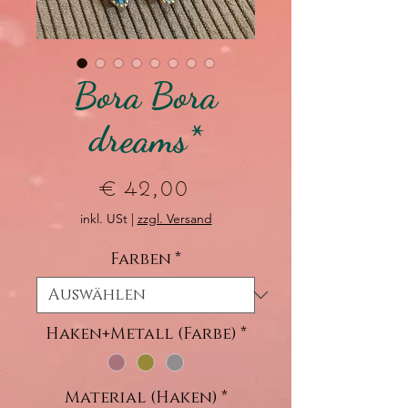
Bora Bora
dreams*
Preis
€ 42,00
inkl. USt
|
zzgl. Versand
Farben
*
Haken+Metall (Farbe)
*
Material (Haken)
*