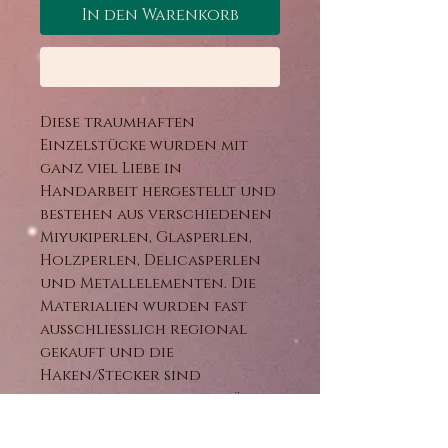
In den Warenkorb
Sofortkauf
Diese traumhaften
Einzelstücke wurden mit
ganz viel Liebe in
Handarbeit hergestellt und
bestehen aus verschiedenen
Miyukiperlen, Glasperlen,
Holzperlen, Delicasperlen
und Metallelementen. Die
Materialien wurden fast
ausschließlich regional
gekauft und die
Haken/Stecker sind
nickelfrei und daher für
Allergiker geeignet.