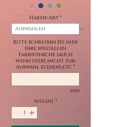
Haken-Art
*
Bitte schreiben Sie hier
Ihre speziellen
Farbwünsche (auch
wenn diese nicht zur
Auswahl stehen),etc
*
0/500
Anzahl
*