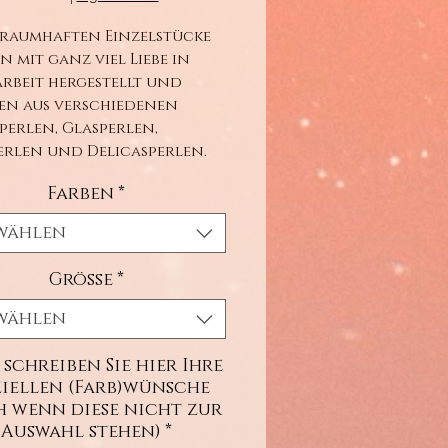
traumhaften Einzelstücke
 mit ganz viel Liebe in
rbeit hergestellt und
en aus verschiedenen
perlen, Glasperlen,
rlen und Delicasperlen.
Farben
*
wählen
Größe
*
wählen
 schreiben Sie hier Ihre
ziellen (Farb)wünsche
h wenn diese nicht zur
Auswahl stehen)
*