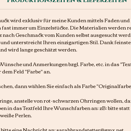
Produktionszeiten & Lieferzeiten
ck wird exklusiv für meine Kunden mittels Faden und 
h fast immer um Einzelstücke. Die Materialien werden r
z nach Geschmack vom Kunden selbst ausgesucht werd
und unterstreicht Ihren einzigartigen Stil. Dank feinster
und wird lange geschätzt werden.
e Wünsche und Anmerkungen bzgl. Farbe, etc. in das "T
r dem Feld "Farbe" an.
chen, dann wählen Sie einfach als Farbe "Originalfarbe
rringe, anstelle von rot-schwarzen Ohrringen wollen, d
n in das Textfeld Ihre Wunschfarben an: zB: bitte statt
 weiße Perlen.
 bitte eine Nachricht an: sarahbrandstetter@gmx.net