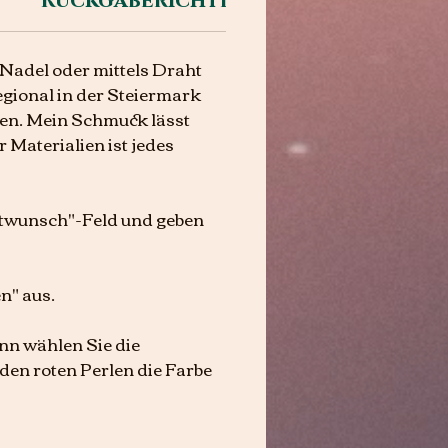
Rückgaberichtlinien
Nadel oder mittels Draht
egional in der Steiermark
en. Mein Schmuck lässt
 Materialien ist jedes
extwunsch"-Feld und geben
n" aus.
ann wählen Sie die
 den roten Perlen die Farbe