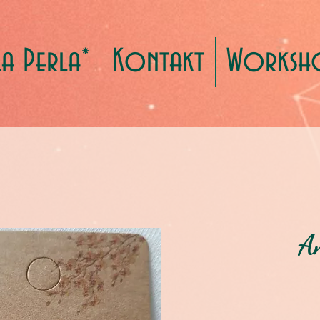
La Perla*
Kontakt
Worksh
An