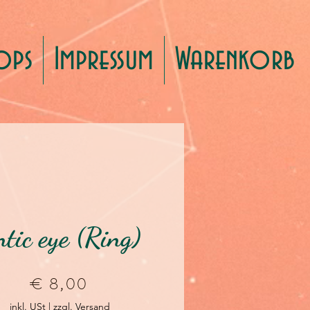
ops
Impressum
Warenkorb
tic eye (Ring)
Preis
€ 8,00
inkl. USt
|
zzgl. Versand