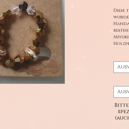
Diese 
wurden
Handa
besteh
Miyuki
Holzpe
Aus
Aus
Bitte
spe
(auc