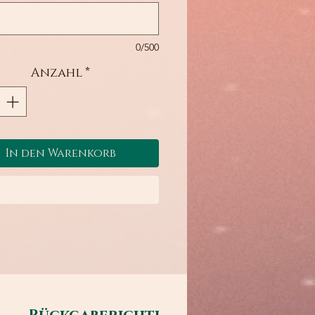
0/500
Anzahl
*
In den Warenkorb
Sofortkauf