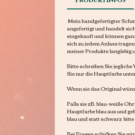
Produktinfos
Mein handgefertigter Schmu
angefertigt und handelt sic
eingekauft und können gan
sich zu jedem Anlass tragen 
meiner Produkte langlebig 
Bitte schreiben Sie jeglich
Sie nur die Hauptfarbe unte
Wenn sie das Original wüns
Falls sie zB. blau-weiße Oh
Hauptfarbe blau aus und gebe
blau und statt schwarz bitte
Bei Fragen schicken Sie mir