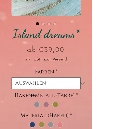
Island dreams*
Sale-
ab
€39,00
Preis
inkl. USt
|
zzgl. Versand
Farben
*
Haken+Metall (Farbe)
*
Material (Haken)
*