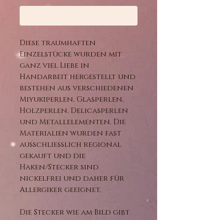
Sofortkauf
Diese traumhaften
Einzelstücke wurden mit
ganz viel Liebe in
Handarbeit hergestellt und
bestehen aus verschiedenen
Miyukiperlen, Glasperlen,
Holzperlen, Delicasperlen
und Metallelementen. Die
Materialien wurden fast
ausschließlich regional
gekauft und die
Haken/Stecker sind
nickelfrei und daher für
Allergiker geeignet.
Die Stecker wie am Bild gibt