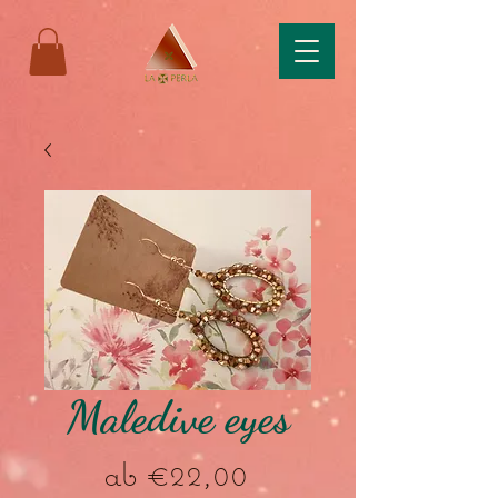
Maledive eyes
Sale-
ab
€22,00