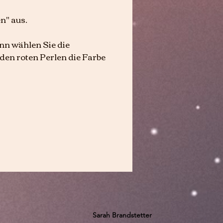
n" aus.
ann wählen Sie die
 den roten Perlen die Farbe
Sarah Brandstetter