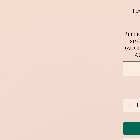
Ha
Bitte
sp
(auc
A