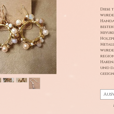
Diese 
wurden
Handa
besteh
Miyuki
Holzpe
Metall
wurden
region
Haken/
und da
geeign
Aus