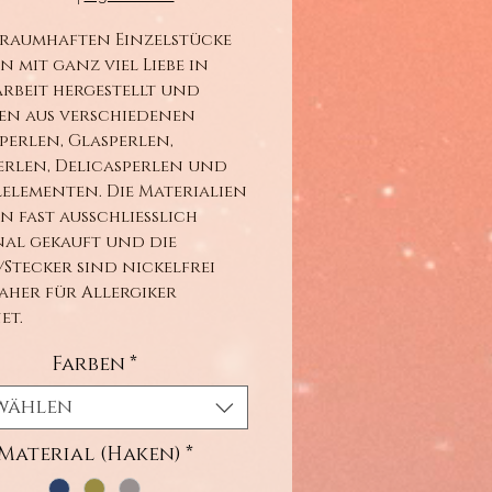
traumhaften Einzelstücke
 mit ganz viel Liebe in
rbeit hergestellt und
en aus verschiedenen
perlen, Glasperlen,
rlen, Delicasperlen und
elementen. Die Materialien
 fast ausschließlich
al gekauft und die
Stecker sind nickelfrei
her für Allergiker
et.
Farben
*
wählen
Material (Haken)
*