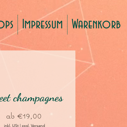
ops
Impressum
Warenkorb
eet champagnes
Sale-
ab
€19,00
Preis
inkl. USt
|
zzgl. Versand