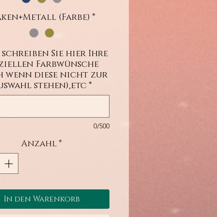
ken+Metall (Farbe)
*
 schreiben Sie hier Ihre
eziellen Farbwünsche
h wenn diese nicht zur
uswahl stehen),etc
*
0/500
Anzahl
*
In den Warenkorb